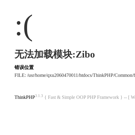
:(
无法加载模块:Zibo
错误位置
FILE: /usr/home/qxu2060470011/htdocs/ThinkPHP/Common/
3.1.3
ThinkPHP
{ Fast & Simple OOP PHP Framework } -- 