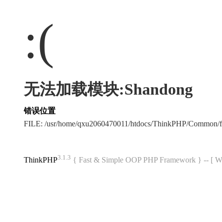
:(
无法加载模块:Shandong
错误位置
FILE: /usr/home/qxu2060470011/htdocs/ThinkPHP/Common/
3.1.3
ThinkPHP
{ Fast & Simple OOP PHP Framework } -- 