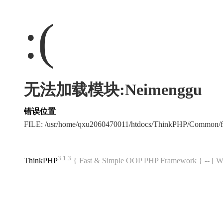
:(
无法加载模块:Neimenggu
错误位置
FILE: /usr/home/qxu2060470011/htdocs/ThinkPHP/Common/
3.1.3
ThinkPHP
{ Fast & Simple OOP PHP Framework } -- 