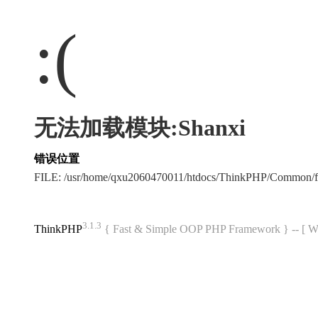
:(
无法加载模块:Shanxi
错误位置
FILE: /usr/home/qxu2060470011/htdocs/ThinkPHP/Common/
3.1.3
ThinkPHP
{ Fast & Simple OOP PHP Framework } -- 