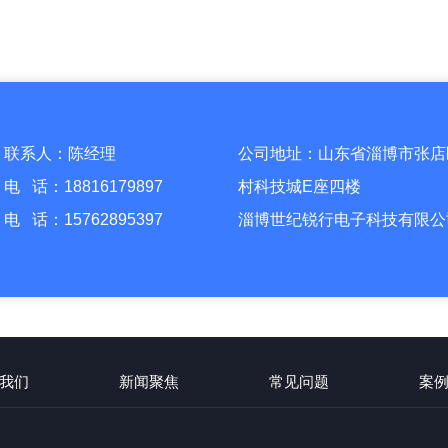
联系人：陈经理
公司地址：山东省淄博市张店
电 话：18816179897
村科技城E座四楼
电 话：15762895397
淄博世纪锐行电子科技有限公
我们
新闻聚焦
常见问题
案