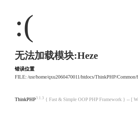
:(
无法加载模块:Heze
错误位置
FILE: /usr/home/qxu2060470011/htdocs/ThinkPHP/Common/
3.1.3
ThinkPHP
{ Fast & Simple OOP PHP Framework } -- 