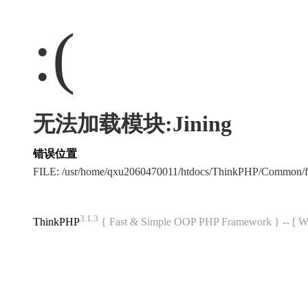
:(
无法加载模块:Jining
错误位置
FILE: /usr/home/qxu2060470011/htdocs/ThinkPHP/Common/
3.1.3
ThinkPHP
{ Fast & Simple OOP PHP Framework } -- 