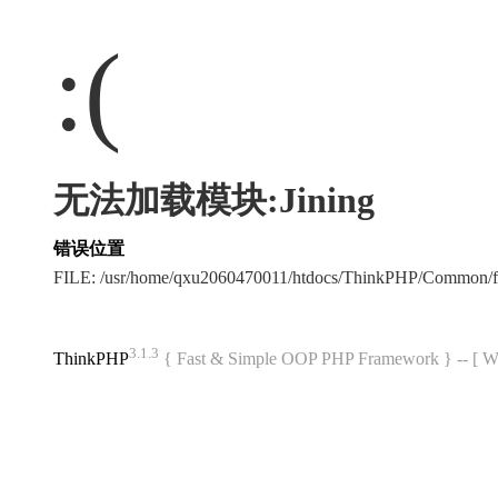
:(
无法加载模块:Jining
错误位置
FILE: /usr/home/qxu2060470011/htdocs/ThinkPHP/Common/
3.1.3
ThinkPHP
{ Fast & Simple OOP PHP Framework } -- 