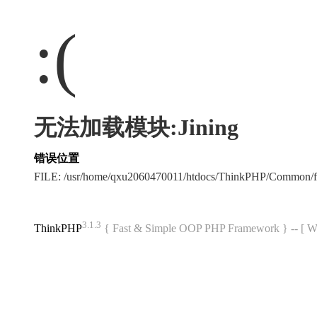
:(
无法加载模块:Jining
错误位置
FILE: /usr/home/qxu2060470011/htdocs/ThinkPHP/Common/
3.1.3
ThinkPHP
{ Fast & Simple OOP PHP Framework } -- 