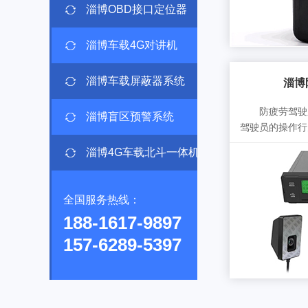
淄博OBD接口定位器
淄博车载4G对讲机
淄博车载屏蔽器系统
淄博
防疲劳驾驶系
淄博盲区预警系统
驾驶员的操作行为
淄博4G车载北斗一体机
全国服务热线：
188-1617-9897
157-6289-5397