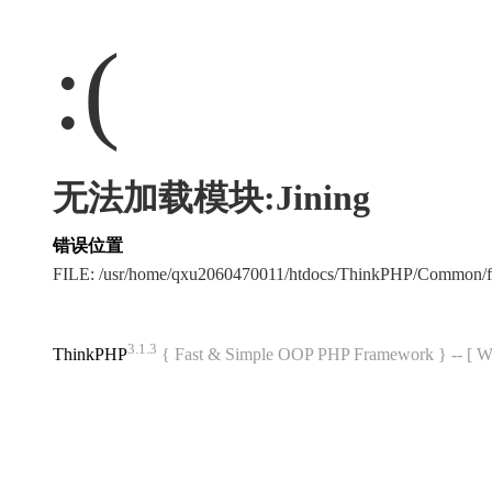
:(
无法加载模块:Jining
错误位置
FILE: /usr/home/qxu2060470011/htdocs/ThinkPHP/Common/
3.1.3
ThinkPHP
{ Fast & Simple OOP PHP Framework } -- 