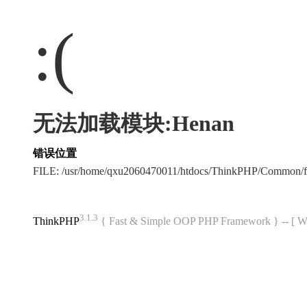
:(
无法加载模块:Henan
错误位置
FILE: /usr/home/qxu2060470011/htdocs/ThinkPHP/Common/
3.1.3
ThinkPHP
{ Fast & Simple OOP PHP Framework } -- 