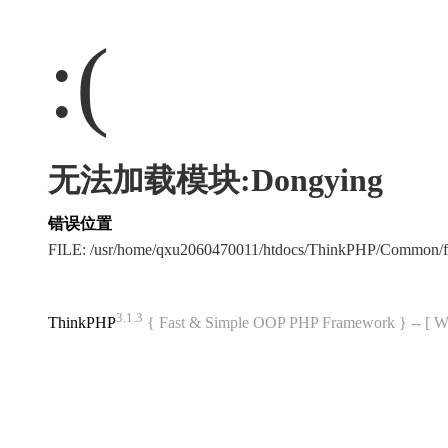
:(
无法加载模块:Dongying
错误位置
FILE: /usr/home/qxu2060470011/htdocs/ThinkPHP/Common/
3.1.3
ThinkPHP
{ Fast & Simple OOP PHP Framework } -- 