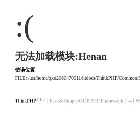
:(
无法加载模块:Henan
错误位置
FILE: /usr/home/qxu2060470011/htdocs/ThinkPHP/Common/
3.1.3
ThinkPHP
{ Fast & Simple OOP PHP Framework } -- 