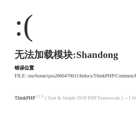
:(
无法加载模块:Shandong
错误位置
FILE: /usr/home/qxu2060470011/htdocs/ThinkPHP/Common/
3.1.3
ThinkPHP
{ Fast & Simple OOP PHP Framework } -- 