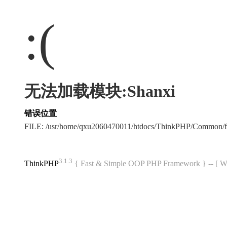
:(
无法加载模块:Shanxi
错误位置
FILE: /usr/home/qxu2060470011/htdocs/ThinkPHP/Common/
3.1.3
ThinkPHP
{ Fast & Simple OOP PHP Framework } -- 