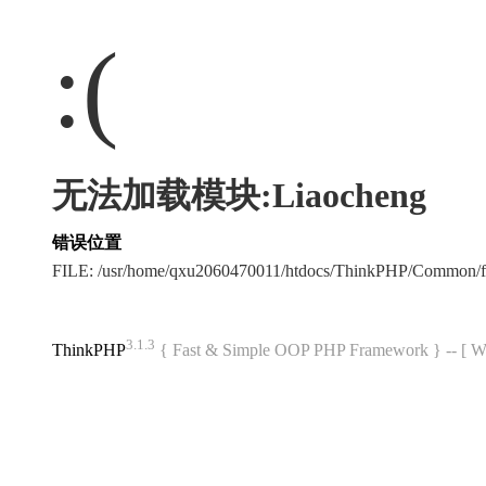
:(
无法加载模块:Liaocheng
错误位置
FILE: /usr/home/qxu2060470011/htdocs/ThinkPHP/Common/
3.1.3
ThinkPHP
{ Fast & Simple OOP PHP Framework } -- 